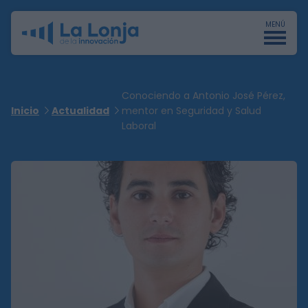
MENÚ
Conociendo a Antonio José Pérez,
Inicio
Actualidad
mentor en Seguridad y Salud
Laboral