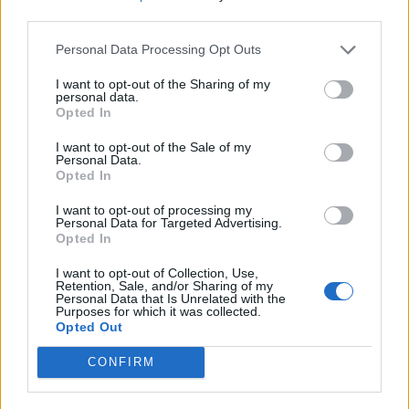
Es evidente que la experiencia de Antonio en el mundo
third parties.
emprendedor no es poca. Así, su especialidad es el
Personal Data Processing Opt Outs
emprendimiento desde cero, con aspectos
fundamentales a la hora de montar una startup como los
I want to opt-out of the Sharing of my
personal data.
“planes de negocio, el rendimiento empresarial, la
Opted In
transición de emprendedor a empresario, las relaciones
con los clientes, el entorno, los agentes sociales y, por
I want to opt-out of the Sale of my
Personal Data.
último, la gestión de personal y recursos humanos”. Sin
Opted In
duda, un área en el que es de gran ayuda en La Lonja de la
Innovación.
I want to opt-out of processing my
Personal Data for Targeted Advertising.
Opted In
Aunque nuestro mentor considera que La Lonja “va a
ayudar a proyectos innovadores a crear un entorno y una
I want to opt-out of Collection, Use,
Retention, Sale, and/or Sharing of my
región mejor”, es consciente de las dificultades que se
Personal Data that Is Unrelated with the
deben afrontar día a día en Huelva, sin embargo, afirma
Purposes for which it was collected.
Opted Out
que seguirá luchando “porque desde este rincón podemos
hacer cosas extraordinarias”.
CONFIRM
Para lograrlo, ayuda a las startups que aquí se aceleran en