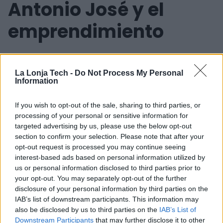
Antonio José y el
emprendimiento
Nuestro mentor comenzó su experiencia en el mundo del
emprendimiento cuando le propusieron llevar a cabo su
La Lonja Tech -
Do Not Process My Personal
Information
primer proyecto como freelancer, con apenas 28 años.
Tras varios trabajos del mismo estilo, finalmente fundó en
If you wish to opt-out of the sale, sharing to third parties, or
2012 Health and Safety Outsourcing, una compañía
processing of your personal or sensitive information for
dedicada a la mejora de los sistemas de Seguridad y Salud
targeted advertising by us, please use the below opt-out
Laboral de empresas industriales. De forma radical, este
section to confirm your selection. Please note that after your
proyecto empresarial, que comenzó desde cero, ha
opt-out request is processed you may continue seeing
pasado a tener una plantilla de más de 35 personas
interest-based ads based on personal information utilized by
trabajando en toda España con clientes de gran
us or personal information disclosed to third parties prior to
envergadura.
your opt-out. You may separately opt-out of the further
disclosure of your personal information by third parties on the
Emprender en Huelva
IAB’s list of downstream participants. This information may
also be disclosed by us to third parties on the
IAB’s List of
Downstream Participants
that may further disclose it to other