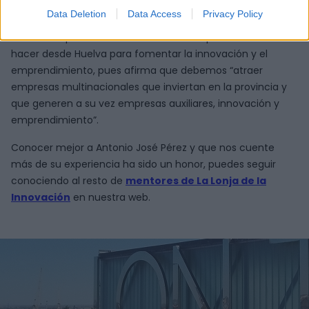
especial en aspectos como la “iniciativa emprendedora,
Data Deletion
Data Access
Privacy Policy
relaciones con clientes y las relaciones laborales”. Pero
considera que todo esto no es lo único que se necesita
hacer desde Huelva para fomentar la innovación y el
emprendimiento, pues afirma que debemos “atraer
empresas multinacionales que inviertan en la provincia y
que generen a su vez empresas auxiliares, innovación y
emprendimiento”.
Conocer mejor a Antonio José Pérez y que nos cuente
más de su experiencia ha sido un honor, puedes seguir
conociendo al resto de
mentores de La Lonja de la
Innovación
en nuestra web.