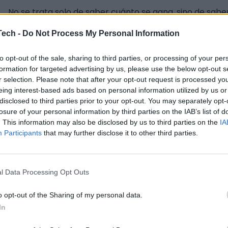
No se trata solo de saber cuánto se gana, sino de sab
coste. Funciona como una referencia: si una inversión
Tech -
Do Not Process My Personal Information
Ahora bien, ¿para qué sirve calcular el WACC de una e
para tomar decisiones financieras, sus usos son varios:
to opt-out of the sale, sharing to third parties, or processing of your per
formation for targeted advertising by us, please use the below opt-out s
Evaluación de proyectos de inversión para saber la viabilid
r selection. Please note that after your opt-out request is processed y
nuevos productos, abrir nuevas líneas de negocios o expan
eing interest-based ads based on personal information utilized by us or
esperada y compararla con el WACC.
disclosed to third parties prior to your opt-out. You may separately opt-
losure of your personal information by third parties on the IAB’s list of
Negociaciones con inversores, ya que puede tomarse de refe
. This information may also be disclosed by us to third parties on the
IA
Ayuda a hacer un análisis de la estructura de capital de la
Participants
that may further disclose it to other third parties.
Sirve para comparar la rentabilidad de la inversión con el 
informadas.
¿Cómo se calcul
l Data Processing Opt Outs
o opt-out of the Sharing of my personal data.
El cálculo del WACC se basa en una combinación de fue
In
del capital propio y el coste de la deuda, según su pro