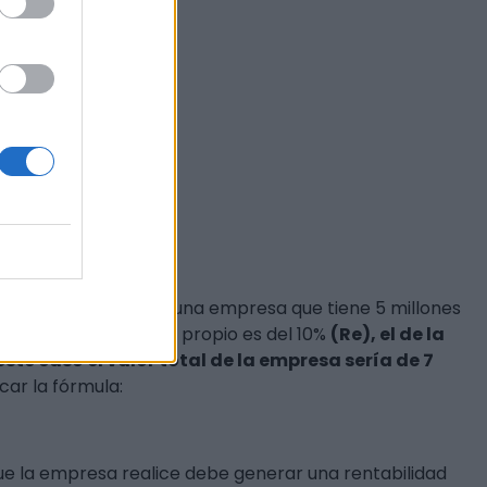
o sencillo. Imagina una empresa que tiene 5 millones
).
El coste del capital propio es del 10%
(Re), el de la
este caso el valor total de la empresa sería de 7
ar la fórmula:
 que la empresa realice debe generar una rentabilidad