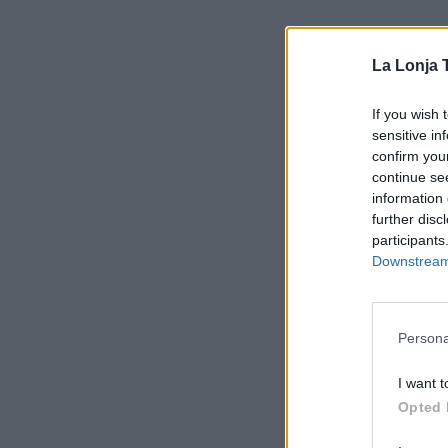
La Lonja 
If you wish 
sensitive in
confirm you
continue se
information 
further disc
participants
Downstream 
Persona
I want t
Opted 