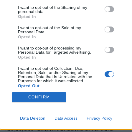
buques cumplir con la normativa internacional que exige
la transición completa a la navegación electrónica sin
I want to opt-out of the Sharing of my
personal data.
papel para 2026, optimizando la digitalización de cartas
Opted In
náuticas, derroteros, manuales y actualizaciones
I want to opt-out of the Sale of my
normativas, y asegurando una navegación segura y
Personal Data.
eficiente en misiones tanto nacionales como
Opted In
internacionales.
I want to opt-out of processing my
Personal Data for Targeted Advertising.
El contrato, con un valor base de 266.000 euros, incluye no
Opted In
solo la instalación de estos sistemas avanzados, sino
también la gestión de licencias anuales, revisiones y
I want to opt-out of Collection, Use,
Retention, Sale, and/or Sharing of my
mantenimientos que garantizarán su funcionamiento
Personal Data that Is Unrelated with the
Purposes for which it was collected.
óptimo. Además, se realizarán auditorías técnicas y
Opted Out
calibraciones periódicas para asegurar que los sistemas
ECDIS cumplan con los altos estándares de la industria
CONFIRM
marítima y mantengan la integridad operativa necesaria
para llevar a cabo las investigaciones de manera segura y
precisa.
Data Deletion
Data Access
Privacy Policy
Este proyecto subraya el compromiso de TMS con la