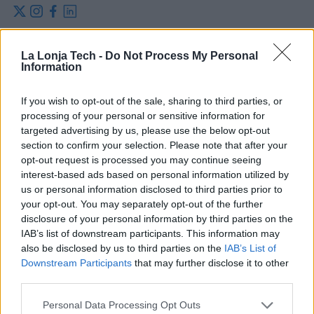
x
instagram
facebook
linkedin
Total Maritime Solutions, S.L.U. (TMS)
, startup acelerada en
La Lonja Tech -
Do Not Process My Personal
La Lonja de la Innovación, ha sido adjudicataria del
Information
contrato para el suministro, instalación, gestión de
licencias y mantenimiento de sistemas de cartografía
If you wish to opt-out of the sale, sharing to third parties, or
processing of your personal or sensitive information for
electrónica de navegación ECDIS, homologados por la
targeted advertising by us, please use the below opt-out
IMO-SOLAS en modalidad “paperless”. Este proyecto se
section to confirm your selection. Please note that after your
llevará a cabo en los buques de investigación pesquera y
opt-out request is processed you may continue seeing
oceanográfica: Vizconde de Eza, Emma Bardán y Miguel
interest-based ads based on personal information utilized by
Oliver, gestionados por Tecnologías y Servicios Agrarios
us or personal information disclosed to third parties prior to
S.A., S.M.E., M.P. (TRAGSATEC).
your opt-out. You may separately opt-out of the further
disclosure of your personal information by third parties on the
Estos buques, dedicados a la investigación oceanográfica
IAB’s list of downstream participants. This information may
y pesquera, cuentan con un equipamiento tecnológico de
also be disclosed by us to third parties on the
IAB’s List of
vanguardia, diseñado tanto para la navegación precisa
Downstream Participants
that may further disclose it to other
third parties.
como para la recolección de datos científicos esenciales.
La implementación del sistema ECDIS permitirá a estos
Personal Data Processing Opt Outs