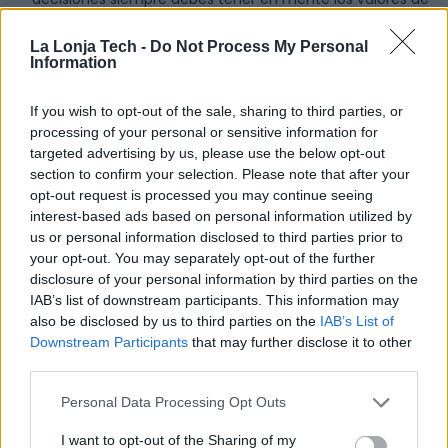
tu organización, ya que esto te ayudará a dirigirte hacia
la dirección correcta y no tomar decisiones que puedan
La Lonja Tech -
Do Not Process My Personal
Information
alterar el buen funcionamiento de tu negocio y su
coherencia interna. Los valores son una especie de guía
hacia los objetivos que quieres alcanzar con tu empresa,
If you wish to opt-out of the sale, sharing to third parties, or
por ello, tomar decisiones en los que estos estén
processing of your personal or sensitive information for
presentes es fundamental.
targeted advertising by us, please use the below opt-out
section to confirm your selection. Please note that after your
Ábrete a recibir consejo.
La toma de decisiones no
opt-out request is processed you may continue seeing
tiene y no debe ser una carga de una sola persona. Pide
interest-based ads based on personal information utilized by
consejo al resto de personas que trabajan contigo y
us or personal information disclosed to third parties prior to
consigue diferentes perspectivas, ya que esto puede
your opt-out. You may separately opt-out of the further
enriquecer el proceso y descubrir puntos de vista que
disclosure of your personal information by third parties on the
quizá tú no te habías planteado. Además, involucrar a tu
IAB’s list of downstream participants. This information may
equipo también fomentará el necesario ambiente de
also be disclosed by us to third parties on the
IAB’s List of
colaboración y el compromiso de tus empleados con la
Downstream Participants
that may further disclose it to other
empresa.
third parties.
Busca información
. Uno de los pilares a la hora de
Personal Data Processing Opt Outs
tomar decisiones es contar con la información
suficiente sobre las diferentes opciones para poder
I want to opt-out of the Sharing of my