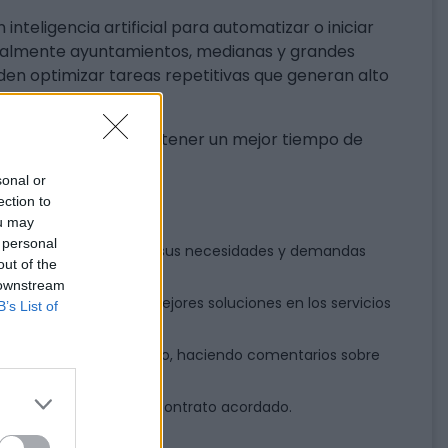
nteligencia artificial para automatizar o iniciar
cialmente ayuntamientos, medianas y grandes
den optimizar tareas repetitivas que generan alto
as ágiles para poder tener un mejor tiempo de
e cada empresa.
sonal or
ection to
ou may
 personal
 discutir los detalles de sus necesidades y demandas
out of the
 downstream
tivas para ofrecer las mejores soluciones en los servicios
B’s List of
ctuan según lo programado, haciendo comentarios sobre
 cabo de acuerdo con el contrato acordado.