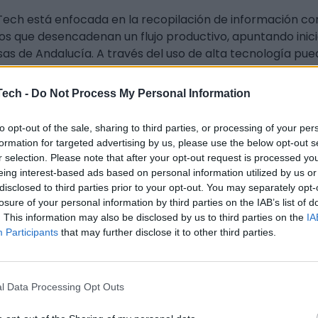
ech está enfocada en la recopilación de información con i
os que desencadenan un flujo productivo, apuntando ini
s de Andalucía. A través del uso de alta tecnología pue
o en las empresas y automatizar procesos.
Tech -
Do Not Process My Personal Information
cesos utilizados por Kimun Tech se basan en metodologí
sta, además, cada programación está hecha a medida d
to opt-out of the sale, sharing to third parties, or processing of your per
formation for targeted advertising by us, please use the below opt-out s
o trabajan?
r selection. Please note that after your opt-out request is processed y
eing interest-based ads based on personal information utilized by us or
sación
. El equipo de Kimun Tech se reune con los clientes para
disclosed to third parties prior to your opt-out. You may separately opt-
e proponer un plan.
losure of your personal information by third parties on the IAB’s list of
 conceptos
. Sus expertos desarrollan todo tipo de ideas e inicia
. This information may also be disclosed by us to third parties on the
IA
egidos.
Participants
that may further disclose it to other third parties.
llo y pruebas
. Una vez acordadas las ideas y planes, los eje
ltados y adaptaciones necesarias.
l Data Processing Opt Outs
r y garantía
. Una vez aprobado el plan final, todo se llevará a