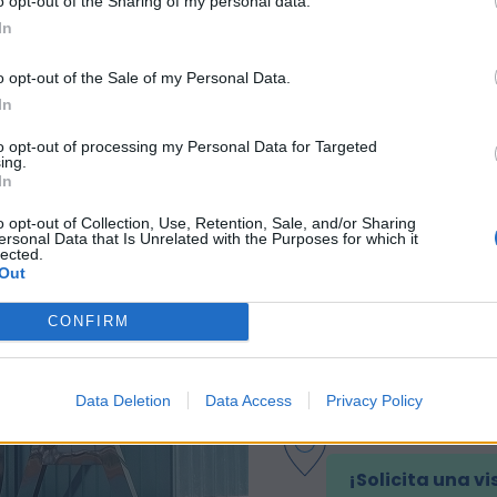
o opt-out of the Sharing of my personal data.
n forma parte del equipo de la startup?
In
an Arroyo - Director Ejecutivo.
o opt-out of the Sale of my Personal Data.
l Rodriguez - Comercial
In
esús Rojo - Director Financiero
to opt-out of processing my Personal Data for Targeted
n Carvajal - Director tecnológico
ing.
In
o opt-out of Collection, Use, Retention, Sale, and/or Sharing
ersonal Data that Is Unrelated with the Purposes for which it
lected.
Out
CONFIRM
Data Deletion
Data Access
Privacy Policy
¡Acércate a
¡Solicita una vi