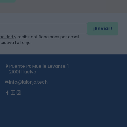
¡Enviar!
ivacidad
y recibir notificaciones por email
ciativa La Lonja.
Puente Pt Muelle Levante, 1
21001 Huelva
info@lalonja.tech
twitter
facebook
linkedin
instagram