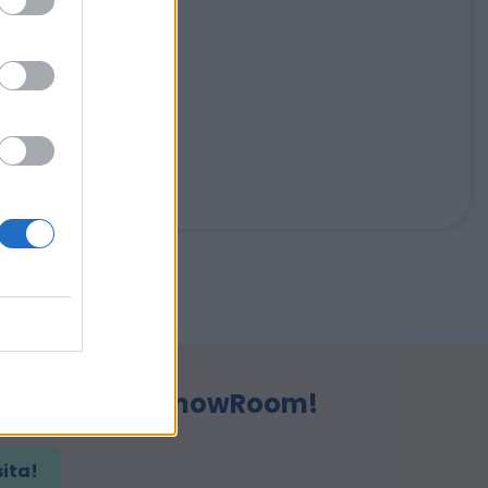
 ver nuestro ShowRoom!
sita!