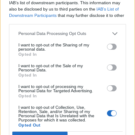
tecnologías disruptivas, nuevos usos de tecnologías no
IAB’s list of downstream participants. This information may
aplicadas al sector, así como actividades de investigación
also be disclosed by us to third parties on the
IAB’s List of
generadoras de valor añadido para la comunidad
Downstream Participants
that may further disclose it to other
third parties.
logístico-portuaria.
Personal Data Processing Opt Outs
En la misma línea, estas ayudas también están dirigidas a
financiar la puesta en marcha y maduración tecnológica
I want to opt-out of the Sharing of my
de ideas y proyectos que desarrollen nuevas tecnologías,
personal data.
Opted In
introduzcan productos, servicios o procesos innovadores
en el mercado o mejoren los ya existentes dentro del
I want to opt-out of the Sale of my
Personal Data.
ecosistema logístico-portuario o relacionados con el
Opted In
mismo. Puedes consultar
aquí las bases reguladoras
.
I want to opt-out of processing my
¿Qué es el Fondo Ports
Personal Data for Targeted Advertising.
Opted In
4.0?
I want to opt-out of Collection, Use,
Retention, Sale, and/or Sharing of my
Personal Data that Is Unrelated with the
Purposes for which it was collected.
El Fondo Ports 4.0. nació como un modelo de innovación
Opted Out
abierta corporativa del sistema portuario español con