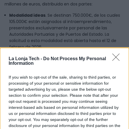
millones de euros, distribuida en dos partes:
Modalidad ideas
. Se destinan 750.000€, de los cuales
105.000€ están asignados al intraemprendimiento,
presentados exclusivamente por personal de las
Autoridades Portuarias y de Puertos del Estado. La
solicitud a esta modalidad está abierta hasta el 12 de
febrero de 2026.
Modalidad de proyectos comerciales
. Tiene
La Lonja Tech -
Do Not Process My Personal
destinados los 6.000.000€ restantes. En este caso, la
Information
solicitud podrá hacerse hasta el 12 de marzo de 2026.
La presentación de la solicitud debe hacerse en ambos
If you wish to opt-out of the sale, sharing to third parties, or
processing of your personal or sensitive information for
casos electrónicamente.
targeted advertising by us, please use the below opt-out
Las ayudas Ports 4.0 tienen el objetivo de activar la
section to confirm your selection. Please note that after your
opt-out request is processed you may continue seeing
inversión pública y privada en innovación para la
interest-based ads based on personal information utilized by
transformación y fortalecimiento de la digitalización en el
us or personal information disclosed to third parties prior to
sector del transporte, logística y puertos. Además de
your opt-out. You may separately opt-out of the further
favorecer la aplicación de nuevos conocimientos y
disclosure of your personal information by third parties on the