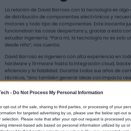
La relación de David Barroso con la tecnología es algo 
de distribución de componentes electrónicos y recuerd
motores y todo tipo de componentes. Este inocente ju
funcionaban las cosas despertara y, gracias a esta con
estudiar ingeniería. “Para mí, la tecnología no es solo 
desde niño”, nos cuenta.
David Barroso es ingeniero con alta experiencia en tod
hardware y firmware hasta la integración cloud, backend
eficiencia y la fiabilidad. Durante todos sus años de c
técnicos, “sino también generar ideas con impacto real”
emprendimiento “ha sido siempre natural”.
Tech -
Do Not Process My Personal Information
Pero no fue hasta hace poco, tras haber liderado dura
paso definitivo y fundó Codetika, “una iniciativa que n
to opt-out of the sale, sharing to third parties, or processing of your per
medida, combinando software, hardware e IoT”.
formation for targeted advertising by us, please use the below opt-out s
r selection. Please note that after your opt-out request is processed y
“Para mi, emprender es una forma de aportar valor, de 
eing interest-based ads based on personal information utilized by us or
de construir desde cero junto a otros profesionales. M