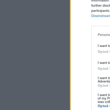
information 
further disc
participants
Downstream 
Persona
I want t
Opted 
I want t
Opted 
I want 
Advertis
Opted 
I want t
of my P
was col
Opted 