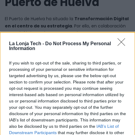
Puerto de Huelva
El Puerto de Huelva ha situado la
Transformación Digital
en el centro de su estrategia
. Por ello, en colaboración
con Telefónica, Indra y Ayesa, está
construyendo un
ecosistema tecnológico
sólido
que aprovecha el valor
La Lonja Tech -
Do Not Process My Personal
de los datos para impulsar la innovación
en
Information
aplicaciones como el Sistema de la Comunidad Portuaria
(Port Community System), basado en el estándar europeo
If you wish to opt-out of the sale, sharing to third parties, or
FIWARE.
processing of your personal or sensitive information for
targeted advertising by us, please use the below opt-out
La
contribución de NextPort en el Puerto de Huelva
section to confirm your selection. Please note that after your
encaja también en este enfoque,
centrándose en la
opt-out request is processed you may continue seeing
interest-based ads based on personal information utilized by
optimización de las operaciones marítimas y la
us or personal information disclosed to third parties prior to
inteligencia de mercado, todo ello con el apoyo de la
your opt-out. You may separately opt-out of the further
financiación para la innovación de Puertos del Estado a
disclosure of your personal information by third parties on the
través de los fondos Ports 4.0.
IAB’s list of downstream participants. This information may
also be disclosed by us to third parties on the
IAB’s List of
El hecho de que NextPort forme parte del ecosistema de
Downstream Participants
that may further disclose it to other