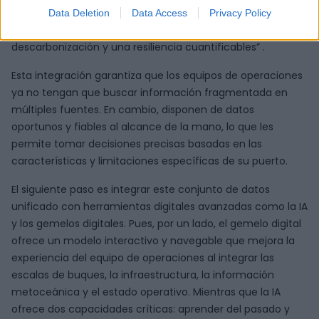
con PCS/TOS/PMS/GIS, lo que contribuye a mejorar la
Data Deletion
Data Access
Privacy Policy
eficiencia, a la vez que sienta las bases para una
descarbonización y una resiliencia cuantificables” .
Esta integración garantiza que los equipos de operaciones
ya no tengan que buscar información fragmentada en
múltiples fuentes. En cambio, disponen de datos
oportunos y fiables al alcance de la mano, lo que les
permite tomar decisiones precisas basadas en las
características y limitaciones específicas de su puerto.
El siguiente paso es integrar este conjunto de datos
unificado con herramientas digitales avanzadas como la IA
y los gemelos digitales. Pues, por un lado, el gemelo digital
ofrece un modelo interactivo y navegable que mejora la
experiencia del equipo de operaciones al integrar las
escalas de buques, la infraestructura, la información
metoceánica y el estado operativo. Mientras que la IA
ofrece dos capacidades críticas: aprender del pasado y