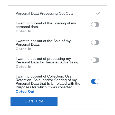
La Lonja de la Innovación subraya la importancia de
third parties.
nuestro espacio como plataforma para el desarrollo de
soluciones disruptivas para el sector.
Personal Data Processing Opt Outs
La Lonja actúa
como punto de encuentro
que conecta las
I want to opt-out of the Sharing of my
necesidades reales de los puertos con el talento y la
personal data.
Opted In
tecnología
de empresas innovadoras.
La solución de
I want to opt-out of the Sale of my
Personal Data.
Opted In
NextPort
I want to opt-out of processing my
Personal Data for Targeted Advertising.
Opted In
Tal y como explica Ángel Martínez Cavero la visión de
NextPort “es que los puertos basen sus decisiones en
I want to opt-out of Collection, Use,
Retention, Sale, and/or Sharing of my
datos por defecto”. Para ello, integran “la infraestructura
Personal Data that Is Unrelated with the
Purposes for which it was collected.
portuaria, los datos meteoceanográficos, el estado de los
Opted Out
buques y los servicios marítimos en un gemelo digital
operativo”, proporcionando información práctica a
CONFIRM
personas y sistemas mediante flujos de eventos
controlados. Además, esta es “totalmente interoperable