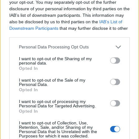
your opt-out. You may separately opt-out of the further
puede ayudar al emprendedor a encontrar posibles
disclosure of your personal information by third parties on the
defectos en su proyecto y encontrar más de los que
IAB’s list of downstream participants. This information may
podría haber encontrado. De esta forma, se puede actuar
also be disclosed by us to third parties on the
IAB’s List of
para mejorar.
Downstream Participants
that may further disclose it to other
third parties.
El problema viene cuando este miedo nos frena y no
permite avanzar. Es importante no sentirse intimidado
Personal Data Processing Opt Outs
ante este temor y poderle hacer frente para poder hacer
I want to opt-out of the Sharing of my
realidad tu proyecto. Para que puedas lograrlo, te traemos
personal data.
algunas maneras de superarlo:
Opted In
Piensa en escenarios realistas y no tan pesimistas.
I want to opt-out of the Sale of my
Personal Data.
Muchas veces, conducidos por el miedo, tendemos a
Opted In
valorar las situaciones de forma negativa y muy
pesimista dejando el realismo a un lado. Evita caer en el
I want to opt-out of processing my
Personal Data for Targeted Advertising.
pesimismo, no te sitúes en el peor escenario posible y
Opted In
visualiza escenarios realistas. Crear mundos lleno de
posibilidades catastróficas solo va a provocar que
I want to opt-out of Collection, Use,
Retention, Sale, and/or Sharing of my
pierdas la calma y estés continuamente preocupado, lo
Personal Data that Is Unrelated with the
que te va a impedir avanzando. Cuando esto pase
Purposes for which it was collected.