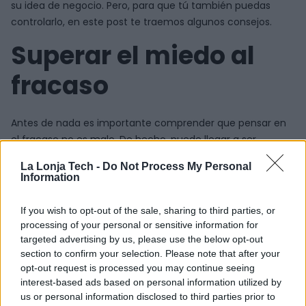
su idea de negocio. Pero, para que tú también puedas
controlarlo, en este post te traemos algunos consejos.
Superar el miedo al
fracaso
Antes de nada es importante comprender que pensar en
el fracaso no es malo. De hecho, puede llegar a ser
positivo, pues implica realizar un análisis de todos los
La Lonja Tech -
Do Not Process My Personal
posibles escenarios que puede haber en el momento de
Information
emprender. Esto te permite organizar un plan completo y
realista que haya valorado todos los posibles riesgos y
If you wish to opt-out of the sale, sharing to third parties, or
errores que puedan conducir al fracaso y prevenirlos con
processing of your personal or sensitive information for
mayor facilidad.
targeted advertising by us, please use the below opt-out
section to confirm your selection. Please note that after your
El miedo, en su justa medida, puede empujarte a conocer
opt-out request is processed you may continue seeing
apoyos, muchas veces expertos, que aportan mejores
interest-based ads based on personal information utilized by
us or personal information disclosed to third parties prior to
ideas; fomenta el aprendizaje y la formación continua;