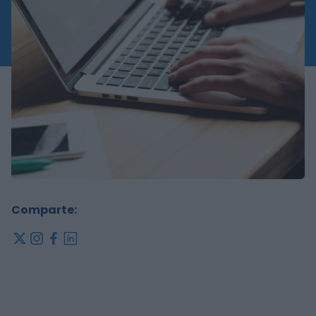
Comparte:
x
instagram
facebook
linkedin