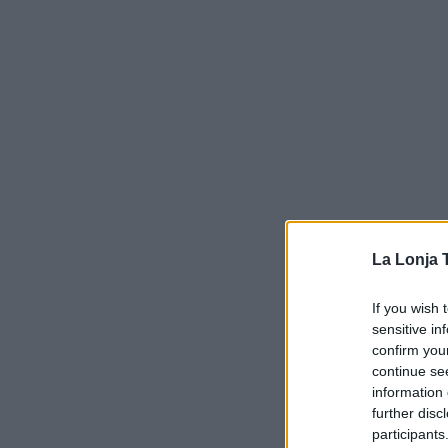
La Lonja 
If you wish 
sensitive in
confirm you
continue se
information 
further disc
participants