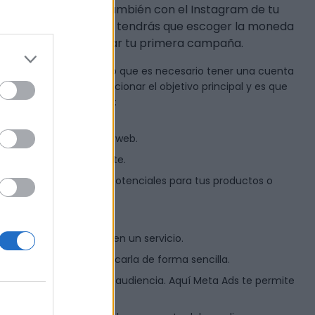
ue podrás asociar también con el Instagram de tu
itaria, para ello solo tendrás que escoger la moneda
os a la obra para crear tu primera campaña.
l de Ads Manager (para lo que es necesario tener una cuenta
o, lo primero es seleccionar el objetivo principal y es que
 lo que quieras lograr:
mo, por ejemplo, tu sitio web.
tus publicaciones aumente.
n de posibles clientes potenciales para tus productos o
utilicen tu aplicación.
omo ventas o registros en un servicio.
tu campaña para identificarla de forma sencilla.
ien es definir bien a tu audiencia. Aquí Meta Ads te permite