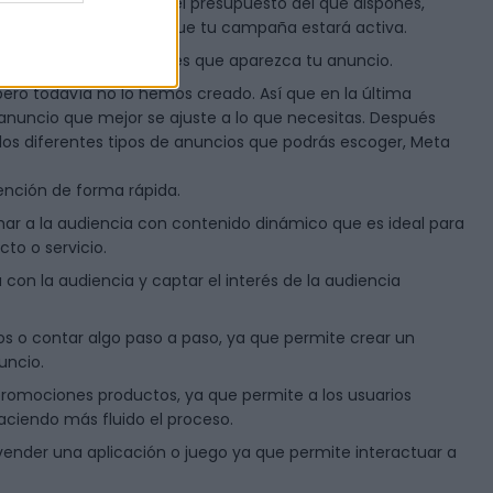
 cómo vas a distribuir el presupuesto del que dispones,
lecer las fechas en las que tu campaña estará activa.
e Meta en las que quieres que aparezca tu anuncio.
ero todavía no lo hemos creado. Así que en la última
 anuncio que mejor se ajuste a lo que necesitas. Después
e los diferentes tipos de anuncios que podrás escoger, Meta
tención de forma rápida.
ar a la audiencia con contenido dinámico que es ideal para
cto o servicio.
on la audiencia y captar el interés de la audiencia
os o contar algo paso a paso, ya que permite crear un
uncio.
romociones productos, ya que permite a los usuarios
aciendo más fluido el proceso.
a vender una aplicación o juego ya que permite interactuar a