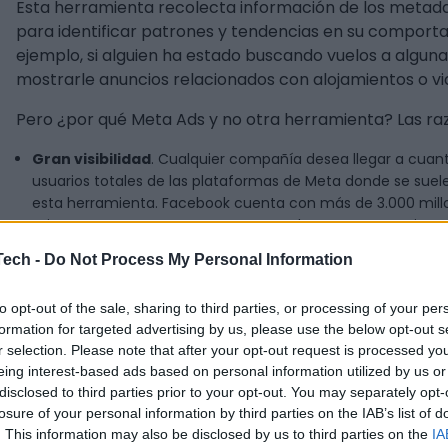
Esta herramienta recolecta información de los metada
para identificar patrones y tendencias en su comporta
ejemplo, si alguien ha estado buscando vuelos a algun
mostrarle anuncios relacionados con alojamientos o via
Pero ¿por qué Meta Ads y no otra herramienta? Las ra
Gran visibilidad
. Cualquier compañía desea llegar a cuant
usuarios totales de las plataformas de Meta donde se suel
esta herramienta. Facebook cuenta con más de 3.000 millon
mientras que Instagram, que ocupa el tercer puesto, tiene 
Por el potencial que ofrece gracias a su
precisa segment
Tech -
Do Not Process My Personal Information
sus usuarios para conocer sus intereses.
Por su
bajo coste
que puede permitir una buena rentabilid
to opt-out of the sale, sharing to third parties, or processing of your per
formation for targeted advertising by us, please use the below opt-out s
Los
numerosos formatos
que ofrece para adaptarse a t
r selection. Please note that after your opt-out request is processed y
Cómo crear una
eing interest-based ads based on personal information utilized by us or
disclosed to third parties prior to your opt-out. You may separately opt-
losure of your personal information by third parties on the IAB’s list of
. This information may also be disclosed by us to third parties on the
IA
Antes de nada es importante aclarar que para poder c