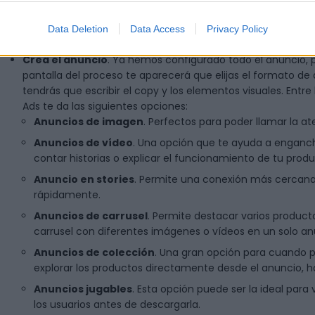
Presupuesto y calendario
. Ahora es cuando debes definir
puedes elegir uno diario o total. Además, tienes que estab
Data Deletion
Data Access
Privacy Policy
Ubicación de los anuncios
. Selecciona las plataformas d
Crea el anuncio
. Ya hemos configurado todo el anuncio, p
pantalla del proceso te aparecerá que elijas el formato de
tendrás que escribir el copy y los elementos visuales. Entr
Ads te da las siguientes opciones:
Anuncios de imagen
. Perfectos para poder llamar la a
Anuncios de vídeo
. Una opción que te ayuda a enganch
contar historias o explicar el funcionamiento de tu produ
Anuncio en stories
. Permite una conexión más cercana c
rápidamente.
Anuncios de carrusel
. Permite destacar varios product
carrusel con diferentes imágenes o vídeos en un solo an
Anuncios de colección
. Una gran opción para cuando p
explorar los productos directamente desde el anuncio, h
Anuncios jugables
. Esta opción puede ser la ideal par
los usuarios antes de descargarla.