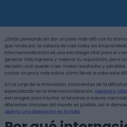
¿Estás pensando en dar un paso más allá con tu startu
que ronda por la cabeza de casi todos los emprendedor
internacionalización es una estrategia vital para el cr
generar más ingresos y mejorar tu reputación, pero un
decisión, solo puede traer malos resultados y pérdidas 
contar un poco más sobre cómo llevar a cabo este difíci
En La Lonja de la Innovación, conscientes de la dificu
especializado en la internacionalización,
Alejandro Vill
estrategias para triunfar al lanzarse a nuevos mercados
diferentes rincones del mundo es posible, así lo demu
abierto una delegación en la India
.
Por qué internaci