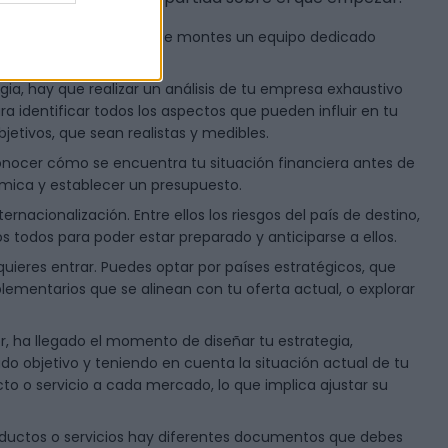
ción. Es recomendable que montes un equipo dedicado
gia, hay que realizar un análisis de tu empresa exhaustivo
ra identificar todos los aspectos que pueden influir en tu
bjetivos, que sean realistas y medibles.
onocer cómo se encuentra tu situación financiera antes de
ómica y establecer un presupuesto.
ternacionalización. Entre ellos los riesgos del país de destino,
s todos para poder estar preparado y anticiparse a ellos.
quieres entrar. Puedes optar por países estratégicos, que
ementarios que se alinean con tu oferta actual, o explorar
or, ha llegado el momento de diseñar tu estrategia,
do objetivo y teniendo en cuenta la situación actual de tu
to o servicio a cada mercado, lo que implica ajustar su
oductos o servicios hay diferentes documentos que debes