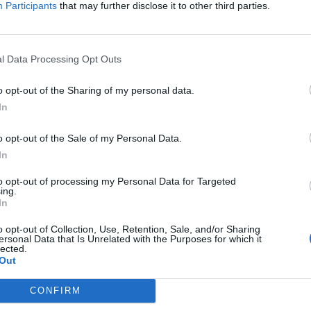
Consejos y pasos 
Participants
that may further disclose it to other third parties.
de internacionali
l Data Processing Opt Outs
La internacionalización de tu startup puede traer gran
o opt-out of the Sharing of my personal data.
puede significar el fin de tu negocio. Es un proceso lar
In
continuación te traemos unos consejos clave:
o opt-out of the Sale of my Personal Data.
Busca asesoramiento. Contar con apoyo y asesoramiento 
In
la Innovación
, puede ser fundamental para lograrlo.
to opt-out of processing my Personal Data for Targeted
Adáptate al mercado. Aprende el idioma, los valores, cult
ing.
actuar para poder adaptarte a ellos.
In
Ten en cuenta las barreras no arancelarias. Los aranceles no
o opt-out of Collection, Use, Retention, Sale, and/or Sharing
pago, de transporte, normativas… Investígalas todas y ten
ersonal Data that Is Unrelated with the Purposes for which it
lected.
Coordínate con tu equipo. Es crucial que todo tu equipo es
Out
comunicación clara y colaboración son dos factores funda
Por otro lado, para que puedas contar con una visión g
CONFIRM
de los pasos que requiere este proceso para que pued