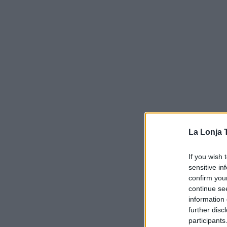
La Lonja 
If you wish 
sensitive in
confirm you
continue se
information 
further disc
participants