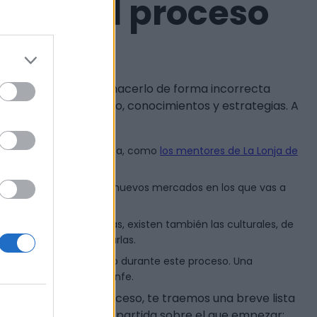
para el proceso
zación
des beneficios, pero hacerlo de forma incorrecta
go, que requiere tiempo, conocimientos y estrategias. A
de expertos en este área, como
los mentores de La Lonja de
ura y necesidades de los nuevos mercados en los que vas a
 son las únicas barreras, existen también las culturales, de
 en cuenta cómo superarlas.
té al tanto y coordinado durante este proceso. Una
mentales para que triunfe.
eneral de todo el proceso, te traemos una breve lista
as tener un punto de partida sobre el que empezar: