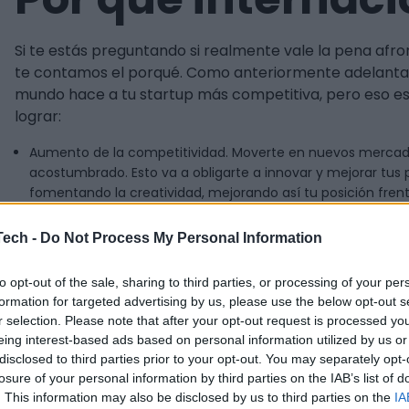
Si te estás preguntando si realmente vale la pena afro
te contamos el porqué. Como anteriormente adelantamos
mundo hace a tu startup más competitiva, pero eso es
lograr:
Aumento de la competitividad. Moverte en nuevos mercados
acostumbrado. Esto va a obligarte a innovar y mejorar tus 
fomentando la creatividad, mejorando así tu posición fre
Acceso a nuevos clientes. Lógicamente, al acceder a nuev
Tech -
Do Not Process My Personal Information
base de clientes potenciales y aumentar tus ingresos, re
mercado, lo que puede suponer ser un riesgo a largo plazo d
to opt-out of the sale, sharing to third parties, or processing of your per
Mejorar la imagen de marca. Al internacionalizar tu empre
formation for targeted advertising by us, please use the below opt-out s
productos o servicios y que tienes capacidad para competir
r selection. Please note that after your opt-out request is processed y
reputación de tu marca a nivel global.
eing interest-based ads based on personal information utilized by us or
En definitiva, un proceso de internacionalización bien 
disclosed to third parties prior to your opt-out. You may separately opt-
los ingresos y en tu imagen de marca.
losure of your personal information by third parties on the IAB’s list of
. This information may also be disclosed by us to third parties on the
IA