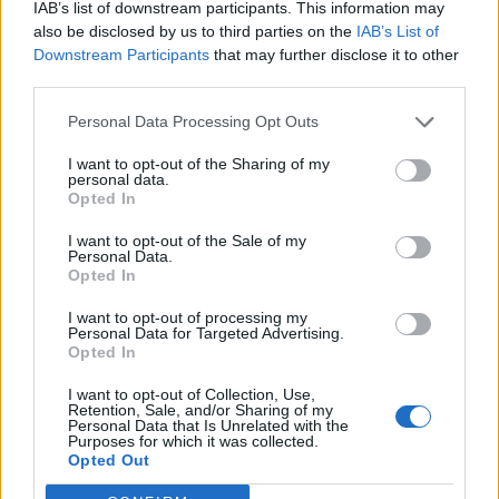
IAB’s list of downstream participants. This information may
recursos a los que renuncias por no haber elegido la
also be disclosed by us to third parties on the
IAB’s List of
mejor alternativa posible. Este concepto te permite
Downstream Participants
that may further disclose it to other
evaluar el impacto de cada elección.
third parties.
Acreedores
. Son las personas físicas o jurídicas con las
que contraes una deuda al contratar un servicio de ellos
Personal Data Processing Opt Outs
o al adquirir un producto, es decir, a las que les debes
I want to opt-out of the Sharing of my
dinero. Uno de los más comunes es el banco, quien
personal data.
suele conceder préstamos a las empresas.
Opted In
Cash-flow o flujo de caja
. El flujo de caja representa
I want to opt-out of the Sale of my
todos los movimientos de entrada y salida de dinero que
Personal Data.
Opted In
hay durante un periodo de tiempo. Es el resultado de
restar los pagos a los cobros, es decir, es el dinero neto
I want to opt-out of processing my
que tiene tu empresa en un periodo determinado. Es
Personal Data for Targeted Advertising.
muy importante tenerlo siempre controlado, ya que es
Opted In
lo que permite mantener la liquidez de la empresa.
I want to opt-out of Collection, Use,
Punto de equilibrio
. Es el punto de ventas que se
Retention, Sale, and/or Sharing of my
Personal Data that Is Unrelated with the
necesita para poder hacer frente a todos los costos y
Purposes for which it was collected.
gastos, sin generar pérdidas ni ganancias. Es decir, es el
Opted Out
punto en el que los costes son iguales a los ingresos, un