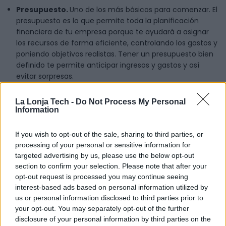
Presupuesto.
Uno de los más básicos para comenzar. El
presupuesto es lo que permite toda la planificación
financiera de tu empresa porque te ayudará a asignar
los recursos de forma eficiente, controlando los gastos y
poniendo objetivos realistas. Tener un presupuesto bien
definido te permite anticipar ingresos y gastos y así
evitar sorpresas.
Activos
. Este concepto hace referencia a los bienes
La Lonja Tech -
Do Not Process My Personal
materiales e inmateriales que tiene tu empresa y con
Information
los que se tiene la intención de generar beneficios, ya
sean económicos o no.
If you wish to opt-out of the sale, sharing to third parties, or
Pasivo
. Son las obligaciones o deudas que tienes con
processing of your personal or sensitive information for
terceras partes, por ejemplo, con empleados o
targeted advertising by us, please use the below opt-out
proveedores. El pasivo te obliga a gastar dinero de
section to confirm your selection. Please note that after your
manera recurrente y no te genera ingresos, pero te
opt-out request is processed you may continue seeing
permite financiar tu actividad.
interest-based ads based on personal information utilized by
us or personal information disclosed to third parties prior to
Coste de oportunidad
. Este concepto se refiere a los
your opt-out. You may separately opt-out of the further
beneficios que pierdes cuando eliges una alternativa
disclosure of your personal information by third parties on the
sobre otra al tomar una decisión. Es decir, son los