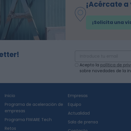
¡Acércate a
¡Solicita una vi
etter!
Acepto la
política de pr
sobre novedades de la ini
Inicio
Empresas
Programa de aceleración de
Equipo
empresas
Actualidad
Programa FIWARE Tech
Sala de prensa
Retos
Contacto