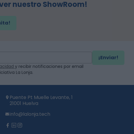
 ver nuestro ShowRoom!
sita!
¡Enviar!
ivacidad
y recibir notificaciones por email
ciativa La Lonja.
Puente Pt Muelle Levante, 1
21001 Huelva
info@lalonja.tech
twitter
facebook
linkedin
instagram