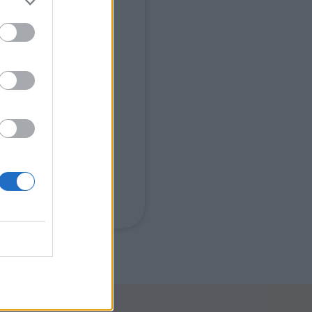
e
ital y
cretario
sas
aportar
de