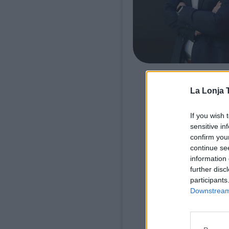
La Lonja 
Daniel 
especia
If you wish 
tecnolog
sensitive in
confirm you
Nuestro
continue se
especia
information 
further disc
Abogado
participants
de Empr
Downstream 
el año 
en el D
en Inve