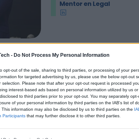
Mentor en Legal
linkedin
twitter
Tech -
Do Not Process My Personal Information
Ramos es mentor Legal Tech en La Lonja de la Innovación,
lizado en la complejidad legal de aspectos relacionados
to opt-out of the sale, sharing to third parties, or processing of your per
ía (blockchain, NFTs, IA,...).
formation for targeted advertising by us, please use the below opt-out s
r selection. Please note that after your opt-out request is processed y
 mentor es licenciado en Derecho por la Universidad de Se
eing interest-based ads based on personal information utilized by us or
lidad Derecho Mercantil, abogado del Ilustre Colegio de
disclosed to third parties prior to your opt-out. You may separately opt-
losure of your personal information by third parties on the IAB’s list of
s de Sevilla desde 2008 y tiene un Máster de Asesoría Ju
. This information may also be disclosed by us to third parties on the
IA
esas del Instituto de Estudios Cajasol. Ejerce la profesió
Participants
that may further disclose it to other third parties.
2006 que se incorporó a DELOITTE, donde ejerció como le
epartamento Mercantil durante 5 años. Además, es cola
stor Day en Andalucía Open Future y en el MANUAL DE