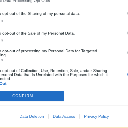
l Data Processing Opt Outs
DIMIENTO BERKELEY, mentor en Demium Málaga, ponent
l en jornadas y seminarios, especialmente en Venture Cap
o opt-out of the Sharing of my personal data.
s.
In
imo, actualmente ejerce funciones de Secretario y Vicese
o opt-out of the Sale of my Personal Data.
iples startups de diversos sectores y es inversor en diver
In
s. ¡Un gran recorrido profesional!
to opt-out of processing my Personal Data for Targeted
 mentor considera que La Lonja de la Innovación puede 
ing.
mo a la región de Huelva, que necesitaba una lanzadera 
In
aracterísticas.
o opt-out of Collection, Use, Retention, Sale, and/or Sharing
ersonal Data that Is Unrelated with the Purposes for which it
lected.
Out
CONFIRM
Data Deletion
Data Access
Privacy Policy