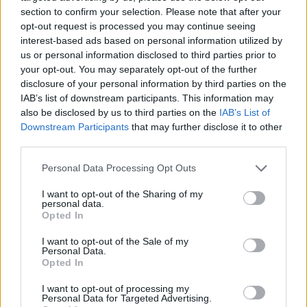
sector. Pero ¿qué tipo de soluciones Fintech podemos
section to confirm your selection. Please note that after your
encontrarnos?
opt-out request is processed you may continue seeing
interest-based ads based on personal information utilized by
Soluciones de pago
. Son aplicaciones que facilitan los
us or personal information disclosed to third parties prior to
pagos y transferencias, estas permiten hacer
your opt-out. You may separately opt-out of the further
transacciones de manera más rápida y fácil, mejorando
disclosure of your personal information by third parties on the
la seguridad. Estas herramientas cambian la manera en
IAB’s list of downstream participants. This information may
que interactuamos con el dinero digital, ejemplos de
also be disclosed by us to third parties on the
IAB’s List of
esto son PayPal o Bizum.
Downstream Participants
that may further disclose it to other
Préstamos
. Por otro lado, hay plataformas con
third parties.
opciones de préstamo alternativas a las tradicionales,
entre ellas, los préstamos P2P (Peer to peer),
Personal Data Processing Opt Outs
micropréstamos y micromecenazgo (crowdfunding)
I want to opt-out of the Sharing of my
que democratizan el acceso a capital.
personal data.
Opted In
Blockchain.
Muchas de las innovación en el sector
fintech aprovechan el auge de la tecnología blockchain
I want to opt-out of the Sale of my
y los criptoactivos. Así aparecen soluciones como el uso
Personal Data.
Opted In
de las criptomonedas como medio de pago o
plataformas que mejoran la seguridad y trazabilidad en
I want to opt-out of processing my
transacciones financieras.
Personal Data for Targeted Advertising.