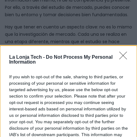
información del mismo, ni de la competencia ya presente.
Por ello, a través del estudio de mercado, puedes conocer
bien tu entorno y tomar decisiones bien fundamentadas.
Hay que tener en cuenta un aspecto clave: no es lo mismo
que la investigación de mercado. Cada una se realiza en
una etapa diferente, mientras que el estudio se hace
antes del lanzamiento del producto o del servicio; la
investigación de mercado llega después. Y es que el
La Lonja Tech -
Do Not Process My Personal
Information
primero de ellos es un proceso que se lleva a cabo para
conocer la viabilidad de tu idea y así saber si lanzarla o no
If you wish to opt-out of the sale, sharing to third parties, or
al mercado. Durante este, se observan datos como:
processing of your personal or sensitive information for
targeted advertising by us, please use the below opt-out
Características de la oferta y demanda.
section to confirm your selection. Please note that after your
Segmentación de público.
opt-out request is processed you may continue seeing
Análisis de precios existentes.
interest-based ads based on personal information utilized by
us or personal information disclosed to third parties prior to
Canales de distribución y comercialización.
your opt-out. You may separately opt-out of the further
Barreras de entrada al mercado o dificultades y retos.
disclosure of your personal information by third parties on the
IAB’s list of downstream participants. This information may
Las regulaciones especiales en cada país.