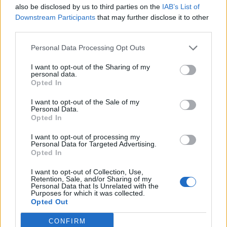
also be disclosed by us to third parties on the
IAB’s List of
Cómo hacer un
Downstream Participants
that may further disclose it to other
third parties.
estudio de mercado
Personal Data Processing Opt Outs
I want to opt-out of the Sharing of my
Una de las herramientas más usadas para hacer un
personal data.
estudio de mercado es la encuesta. Estas ayudan de
Opted In
forma sencilla a recolectar la información que necesites
I want to opt-out of the Sale of my
de diferentes aspectos para sacar conclusiones sobre la
Personal Data.
viabilidad de tu proyecto. Pero ¿qué pasos hay que seguir
Opted In
para llevar a cabo un estudio completo?:
I want to opt-out of processing my
Personal Data for Targeted Advertising.
Define objetivos
. Antes de ponerte en marcha, plantea
Opted In
qué es lo que quieres lograr averiguar con tu estudio de
mercado, a que cuestiones quieres encontrar la
I want to opt-out of Collection, Use,
Retention, Sale, and/or Sharing of my
respuesta para saber si tu proyecto puede triunfar.
Personal Data that Is Unrelated with the
Purposes for which it was collected.
Definir encuestas
. Una vez tengas los objetivos claros,
Opted Out
define bien las preguntas que vas a incluir. Para ello,
céntrate en un tema que te interese estudiar, haz una
CONFIRM