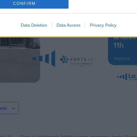
CONFIRM
Data Deletion
Data Access
Privacy Policy
ario
Cómo la Inteligencia Artificial puede ahorrarme hasta 10 ho
ls: IA