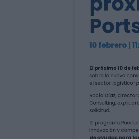
próx
Port
10 febrero | 1
El próximo 10 de feb
sobre la nueva convo
el sector logístico-p
Rocío Díaz, directo
Consulting, explicar
solicitud.
El programa Puertos 
innovación y competi
de ayudas para la