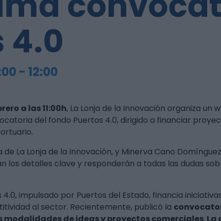
ima convocat
s 4.0
1:00
-
12:00
rero a las 11:00h
, La Lonja de la Innovación organiza un 
catoria del fondo Puertos 4.0, dirigido a financiar proye
ortuario.
ra de La Lonja de la Innovación, y Minerva Cano Domíngue
án los detalles clave y responderán a todas las dudas so
4.0, impulsado por Puertos del Estado, financia iniciativ
tividad al sector. Recientemente, publicó la
convocator
s modalidades de ideas y proyectos comerciales
.
La 