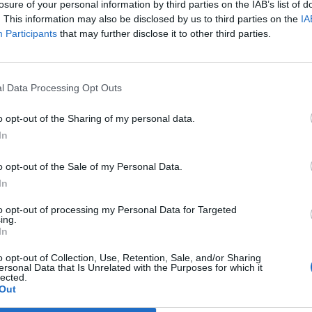
 propuesta sólida y cumplir con los criterios de evaluac
losure of your personal information by third parties on the IAB’s list of
ión y aspectos clave del proceso de solicitud.
. This information may also be disclosed by us to third parties on the
IA
cto a preguntas de los asistentes.
Participants
that may further disclose it to other third parties.
tunidad de aclarar todas tus dudas y aumentar tus posibi
l Data Processing Opt Outs
segura tu plaza.
o opt-out of the Sharing of my personal data.
ero
In
 online
o opt-out of the Sale of my Personal Data.
In
to opt-out of processing my Personal Data for Targeted
ing.
Inscripciones
In
o opt-out of Collection, Use, Retention, Sale, and/or Sharing
ersonal Data that Is Unrelated with the Purposes for which it
lected.
Out