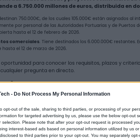
nde a 6.750.000 millones de euros, distribuida en do
 destinan 750.000€, de los cuales 105.000€ están asignados al 
ente por personal de las Autoridades Portuarias y de Puertos del
ierta hasta el 12 de febrero de 2026.
tos comerciales
. Tiene destinados los 6.000.000€ restantes. E
e hasta el 12 de marzo de 2026.
 oportunidad para conocer los requisitos, plazos y criterio
cualquier pregunta en directo.
imos?
s con soluciones tecnológicas aplicadas al sector portua
Tech -
Do Not Process My Personal Information
entros tecnológicos interesados en desarrollar innovación
to opt-out of the sale, sharing to third parties, or processing of your per
 sector que quieran conocer oportunidades de financiació
formation for targeted advertising by us, please use the below opt-out s
r selection. Please note that after your opt-out request is processed y
 sesión?
eing interest-based ads based on personal information utilized by us or
itos de la convocatoria Puertos 4.0.
disclosed to third parties prior to your opt-out. You may separately opt-