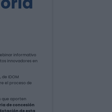
oria
webinar informativo
ctos innovadores en
z, de IDOM
bre el proceso de
as que aporten
ia de concesión
dotación de esta