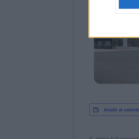
Añadir al calend
Native AI Fundamenta