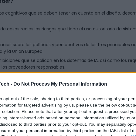
nder?
os cognitivos que se deben tener en cuenta en el diseño, desarr
de casos reales los riesgos que tiene el uso autoritario de siste
cias sobre las políticas y perspectivas de los tres principales a
a y la Unión Europea.
hibiciones que se aplican en los sistemas de IA, así como los req
e los proveedores responsables.
los sistemas de IA a los que se aplica esta normativa, cuáles so
es como de propósito general (GPAI).
Tech -
Do Not Process My Personal Information
ndará las claves para navegar con seguridad en el mundo 
egales y éticas. Además, es una gran oportunidad de cone
to opt-out of the sale, sharing to third parties, or processing of your per
formation for targeted advertising by us, please use the below opt-out s
rtos del sector.
¡Las plazas son limitadas, no te lo pi
r selection. Please note that after your opt-out request is processed y
eing interest-based ads based on personal information utilized by us or
disclosed to third parties prior to your opt-out. You may separately opt-
losure of your personal information by third parties on the IAB’s list of
Inscripciones