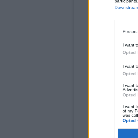
participants
Downstream 
Persona
I want t
Opted 
I want t
Opted 
I want 
Advertis
Opted 
I want t
of my P
was col
Opted 