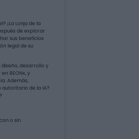
el? ¡La Lonja de la
Después de explorar
har sus beneficios
n legal de su
 diseño, desarrollo y
r en BEONx, y
ia. Además,
utoritario de la IA?
?
con o sin