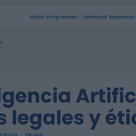
Inicio
Programas
Servicios
Empresas
s
igencia Artific
s legales y ét