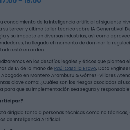
17:00
-
19:00
u conocimiento de la inteligencia artificial al siguiente niv
 a su tercer y último taller técnico sobre IA Generativa! 
ía y su impacto en diversas industrias, así como aprovec
dedores, ha llegado el momento de dominar la regulació
 todo esté en orden.
undizaremos en los desafíos legales y éticos que plantea el
mas de IA de la mano de
Raúl Castilla Bravo
, Data Enginee
, Abogado en Montero Aramburu & Gómez-Villares Atenc
s clave como: ¿Cuáles son los riesgos asociados al uso a
va para que su implementación sea segura y responsable
rticipar?
está dirigido tanto a personas técnicas como no técnicas, 
 de Inteligencia Artificial.