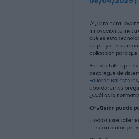
08/04/2025 | 
🚀¿Listo para llevar t
Innovación te invita
qué es esta tecnolog
en proyectos empren
aplicación para que
En este taller, prof
despliegue de siste
Eduardo Ballesteros
abordaremos pregunta
¿Cuál es la normati
👉 ¿Quién puede pa
¡Todos! Este taller 
conocimientos previos