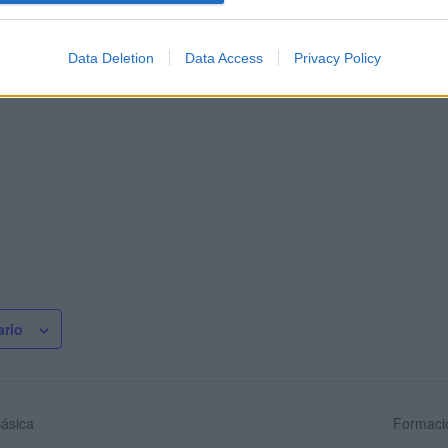
Data Deletion
Data Access
Privacy Policy
ario
ásica
Formaci