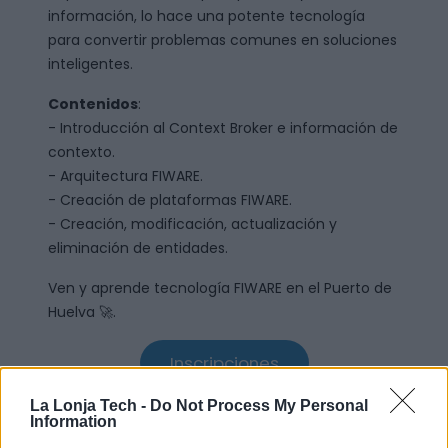
información, lo hace una potente tecnología
para convertir problemas comunes en soluciones
inteligentes.
Contenidos
:
- Introducción al Context Broker e información de
contexto.
- Arquitectura FIWARE.
- Creación de plataformas FIWARE.
- Creación, modificación, actualización y
eliminación de entidades.
Ven y aprende tecnología FIWARE en el Puerto de
Huelva 🚀.
Inscripciones
La Lonja Tech -
Do Not Process My Personal
Information