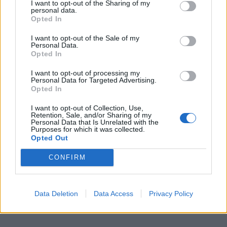
I want to opt-out of the Sharing of my
personal data.
Puente Pt Muelle Levante, 1
Opted In
21001 Huelva
I want to opt-out of the Sale of my
info@lalonja.tech
Personal Data.
Opted In
twitter
facebook
linkedin
instagram
I want to opt-out of processing my
Personal Data for Targeted Advertising.
Opted In
Aviso legal
|
Política de cookies
I want to opt-out of Collection, Use,
Telefónica S.A. Todos los derechos reservados ©
Retention, Sale, and/or Sharing of my
Personal Data that Is Unrelated with the
Purposes for which it was collected.
Opted Out
CONFIRM
Data Deletion
Data Access
Privacy Policy