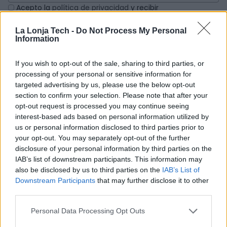
Acepto la
política de privacidad
y recibir
notificaciones por email sobre novedades de la
iniciativa La Lonja.
La Lonja Tech -
Do Not Process My Personal
Information
¡Enviar!
If you wish to opt-out of the sale, sharing to third parties, or
processing of your personal or sensitive information for
targeted advertising by us, please use the below opt-out
section to confirm your selection. Please note that after your
opt-out request is processed you may continue seeing
interest-based ads based on personal information utilized by
us or personal information disclosed to third parties prior to
your opt-out. You may separately opt-out of the further
Inicio
Empresas
disclosure of your personal information by third parties on the
IAB’s list of downstream participants. This information may
Programa de aceleración de
Equipo
also be disclosed by us to third parties on the
IAB’s List of
empresas
Actualidad
Downstream Participants
that may further disclose it to other
Programa FIWARE Tech
third parties.
Sala de prensa
Retos
Contacto
Personal Data Processing Opt Outs
Servicios