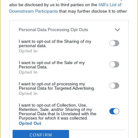
also be disclosed by us to third parties on the
IAB’s List of
Downstream Participants
that may further disclose it to other
third parties.
Añadir al calendario
Personal Data Processing Opt Outs
I want to opt-out of the Sharing of my
personal data.
Del propósito a la acción: claves
Ciberseguridad
Opted In
en Fortaleza
para convertir intención en
WordPress
resultados
I want to opt-out of the Sale of my
Personal Data.
Opted In
I want to opt-out of processing my
Personal Data for Targeted Advertising.
Opted In
I want to opt-out of Collection, Use,
Retention, Sale, and/or Sharing of my
Personal Data that Is Unrelated with the
Purposes for which it was collected.
Opted Out
CONFIRM