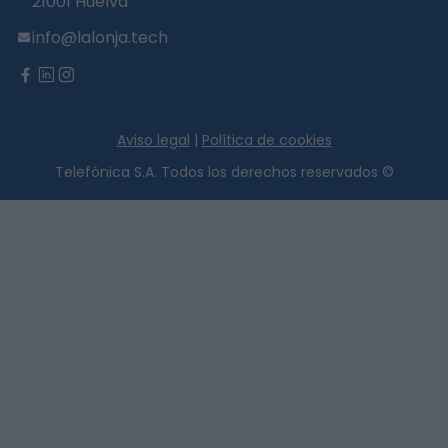
21001 Huelva
info@lalonja.tech
twitter
facebook
linkedin
instagram
Aviso legal
|
Política de cookies
Telefónica S.A. Todos los derechos reservados ©