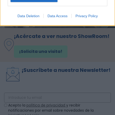
Data Deletion
Data Access
Privacy Policy
¡Acércate a ver nuestro ShowRoom!
¡Solicita una visita!
¡Suscríbete a nuestra Newsletter!
Acepto la
política de privacidad
y recibir
notificaciones por email sobre novedades de la