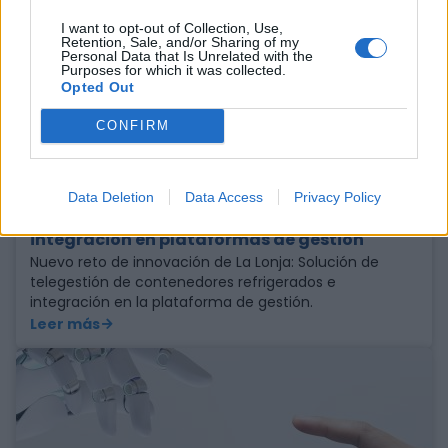
I want to opt-out of Collection, Use,
Retention, Sale, and/or Sharing of my
Personal Data that Is Unrelated with the
Purposes for which it was collected.
Opted Out
CONFIRM
8 febrero 2023
La Lonja lanza un nuevo reto para la
Data Deletion
Data Access
Privacy Policy
telegestión de contenedores refrigerados e
integración en plataformas de gestión
Nuevo reto de innovación de La Lonja: Solución de
telegestión de contenedores refrigerados e
integración en la plataforma de gestión.
Leer más