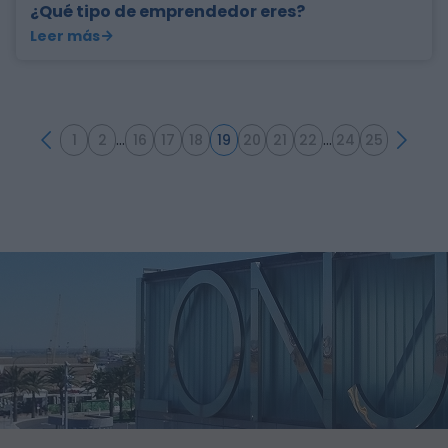
¿Qué tipo de emprendedor eres?
Leer más
…
…
Anterior
Sig
1
2
16
17
18
19
20
21
22
24
25