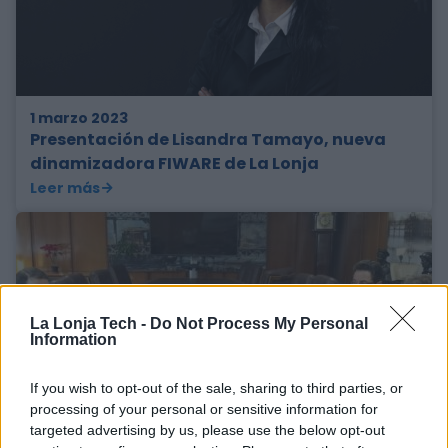
1 marzo 2023
Presentación de Lisandra Tamayo, nueva
dinamizadora FIWARE de La Lonja
Leer más
La Lonja Tech -
Do Not Process My Personal
Information
If you wish to opt-out of the sale, sharing to third parties, or
processing of your personal or sensitive information for
targeted advertising by us, please use the below opt-out
16 febrero 2023