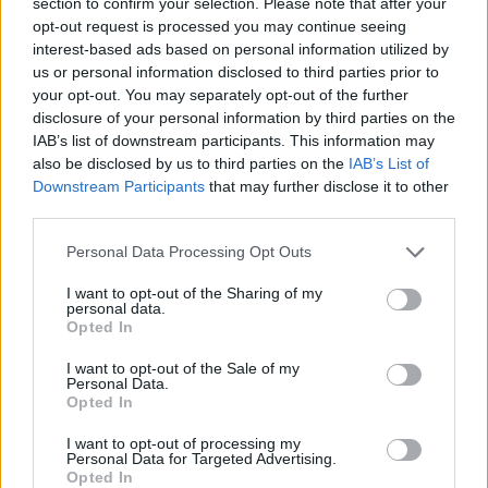
section to confirm your selection. Please note that after your
NextPort desarrollará un proyecto pionero de
opt-out request is processed you may continue seeing
La Lonja para agilizar la operativa portuaria
interest-based ads based on personal information utilized by
Leer más
us or personal information disclosed to third parties prior to
your opt-out. You may separately opt-out of the further
disclosure of your personal information by third parties on the
IAB’s list of downstream participants. This information may
also be disclosed by us to third parties on the
IAB’s List of
Downstream Participants
that may further disclose it to other
third parties.
Personal Data Processing Opt Outs
I want to opt-out of the Sharing of my
personal data.
Opted In
15 febrero 2023
Abierta la II Convocatoria de Aceleración de
I want to opt-out of the Sale of my
Startups de La Lonja de la Innovación
Personal Data.
Opted In
Leer más
I want to opt-out of processing my
Personal Data for Targeted Advertising.
Opted In